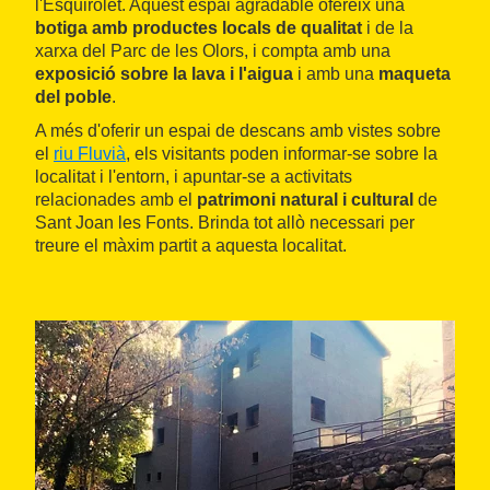
l'Esquirolet. Aquest espai agradable ofereix una
botiga amb productes locals de qualitat
i de la
xarxa del Parc de les Olors, i compta amb una
exposició sobre la lava i l'aigua
i amb una
maqueta
del poble
.
A més d'oferir un espai de descans amb vistes sobre
el
riu Fluvià
, els visitants poden informar-se sobre la
localitat i l'entorn, i apuntar-se a activitats
relacionades amb el
patrimoni natural i cultural
de
Sant Joan les Fonts. Brinda tot allò necessari per
treure el màxim partit a aquesta localitat.