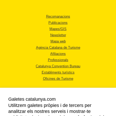
Recomanacions
Publicacions
Mapes/GIS
Newsletter
Mapa web
Agència Catalana de Turisme
Afiliacions
Professionals
Catalunya Convention Bureau
Establiments turístics
Oficines de Turisme
Galetes catalunya.com
Utilitzem galetes pròpies i de tercers per
analitzar els nostres serveis i mostrar-te
AVÍS LEGAL