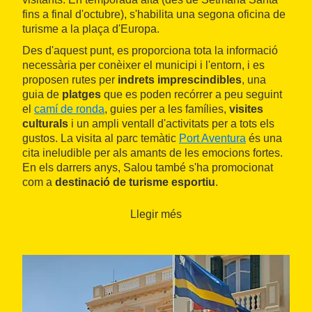
fins a final d'octubre), s'habilita una segona oficina de
turisme a la plaça d'Europa.
Des d'aquest punt, es proporciona tota la informació
necessària per conèixer el municipi i l'entorn, i es
proposen rutes per
indrets imprescindibles
, una
guia de
platges
que es poden recórrer a peu seguint
el
camí de ronda
, guies per a les famílies,
visites
culturals
i un ampli ventall d'activitats per a tots els
gustos. La visita al parc temàtic
Port Aventura
és una
cita ineludible per als amants de les emocions fortes.
En els darrers anys, Salou també s'ha promocionat
com a
destinació de turisme esportiu
.
La localitat té un
trenet turístic
adaptat per a
Llegir més
persones amb mobilitat reduïda.