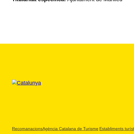
Recomanacions
Agència Catalana de Turisme
Establiments turíst