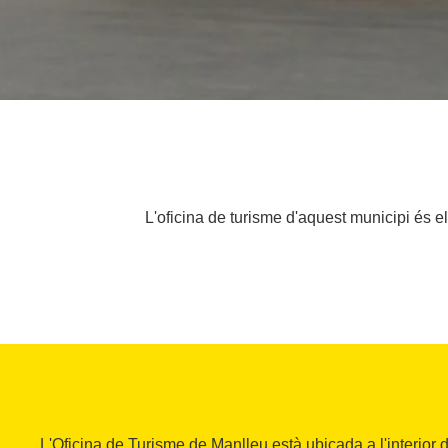
L'oficina de turisme d'aquest municipi és el 
L'Oficina de Turisme de Manlleu està ubicada a l'interior 