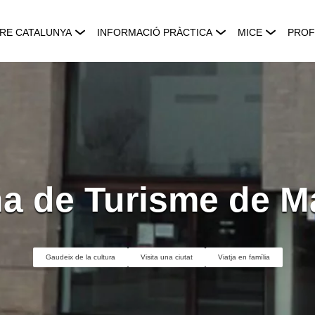
RE CATALUNYA
INFORMACIÓ PRÀCTICA
MICE
PROF
na de Turisme de M
Gaudeix de la cultura
Visita una ciutat
Viatja en família