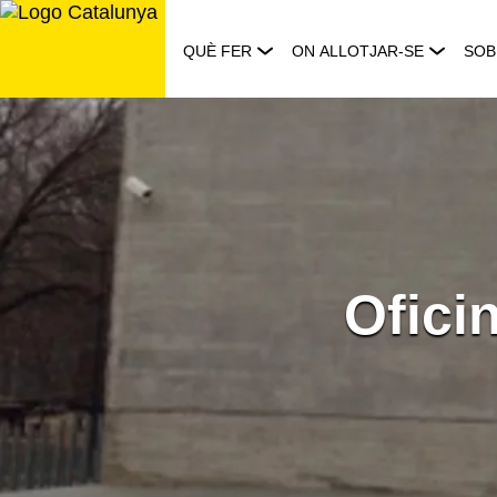
Saltar
al
QUÈ FER
ON ALLOTJAR-SE
SOB
contingut
Ofici