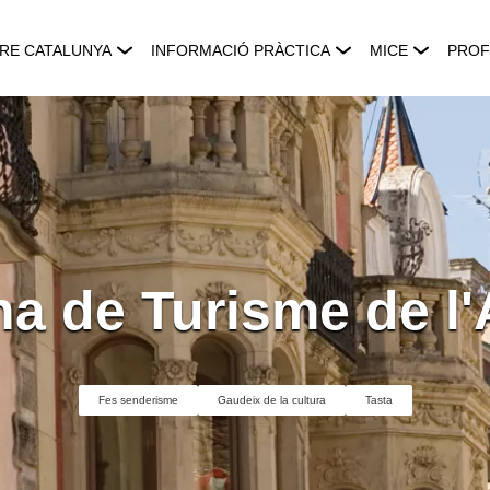
RE CATALUNYA
INFORMACIÓ PRÀCTICA
MICE
PROF
na de Turisme de l
Fes senderisme
Gaudeix de la cultura
Tasta