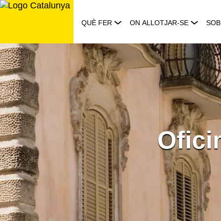
Saltar
al
QUÈ FER
ON ALLOTJAR-SE
SOB
contingut
Ofici