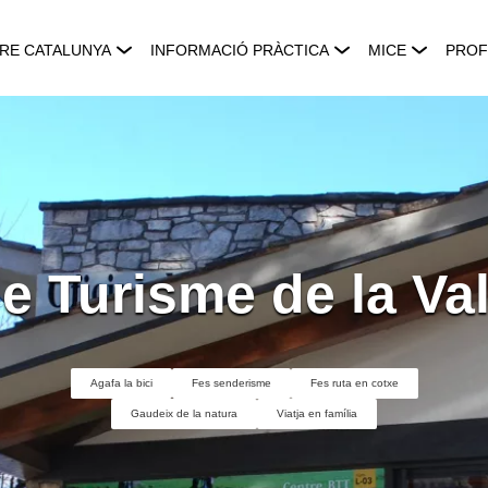
RE CATALUNYA
INFORMACIÓ PRÀCTICA
MICE
PROF
e Turisme de la Va
Agafa la bici
Fes senderisme
Fes ruta en cotxe
Gaudeix de la natura
Viatja en família