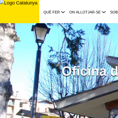
Saltar
al
QUÈ FER
ON ALLOTJAR-SE
SOB
contingut
Oficina d