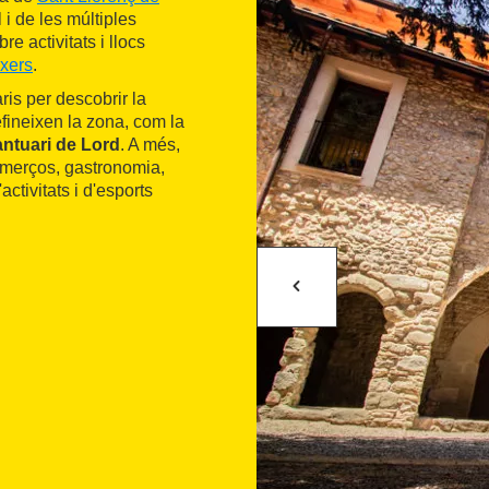
l i de les múltiples
e activitats i llocs
xers
.
aris per descobrir la
fineixen la zona, com la
antuari de Lord
. A més,
 comerços, gastronomia,
activitats i d'esports