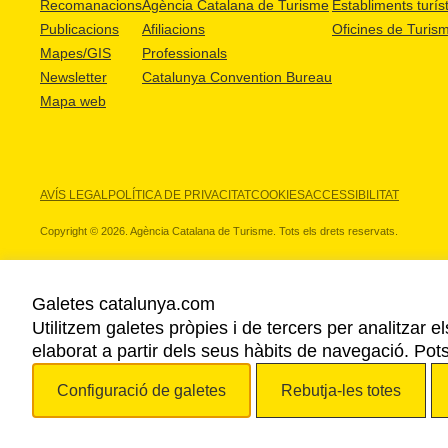
Recomanacions
Agència Catalana de Turisme
Establiments turíst
Publicacions
Afiliacions
Oficines de Turis
Mapes/GIS
Professionals
Newsletter
Catalunya Convention Bureau
Mapa web
AVÍS LEGAL
POLÍTICA DE PRIVACITAT
COOKIES
ACCESSIBILITAT
Copyright © 2026. Agència Catalana de Turisme. Tots els drets reservats.
Galetes catalunya.com
Utilitzem galetes pròpies i de tercers per analitzar e
ELS NOSTRES PARTNERS
elaborat a partir dels seus hàbits de navegació. Pot
Configuració de galetes
Rebutja-les totes