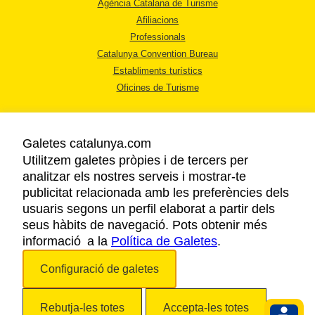
Agència Catalana de Turisme
Afiliacions
Professionals
Catalunya Convention Bureau
Establiments turístics
Oficines de Turisme
Galetes catalunya.com
Utilitzem galetes pròpies i de tercers per
analitzar els nostres serveis i mostrar-te
AVÍS LEGAL
publicitat relacionada amb les preferències dels
POLÍTICA DE PRIVACITAT
usuaris segons un perfil elaborat a partir dels
COOKIES
seus hàbits de navegació. Pots obtenir més
informació a la
Política de Galetes
ACCESSIBILITAT
.
Configuració de galetes
Copyright © 2026. Agència Catalana de Turisme. Tots els drets reservats.
Rebutja-les totes
Accepta-les totes