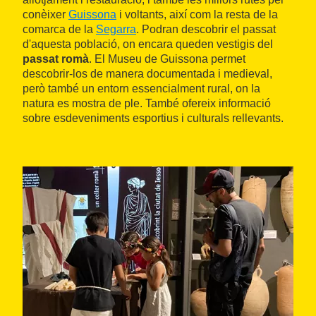
conèixer
Guissona
i voltants, així com la resta de la
comarca de la
Segarra
. Podran descobrir el passat
d'aquesta població, on encara queden vestigis del
passat romà
. El Museu de Guissona permet
descobrir-los de manera documentada i medieval,
però també un entorn essencialment rural, on la
natura es mostra de ple. També ofereix informació
sobre esdeveniments esportius i culturals rellevants.