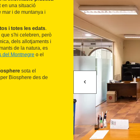
t en una situació
e mar i de muntanya i
tos i totes les edats
.
 que s'hi celebren, però
mica, dels allotjaments i
amants de la natura, es
s del Montnegre
o el
iosphere
sota el
a per Biosphere des de