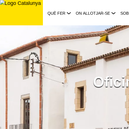
Saltar
al
QUÈ FER
ON ALLOTJAR-SE
SOB
contingut
Ofici