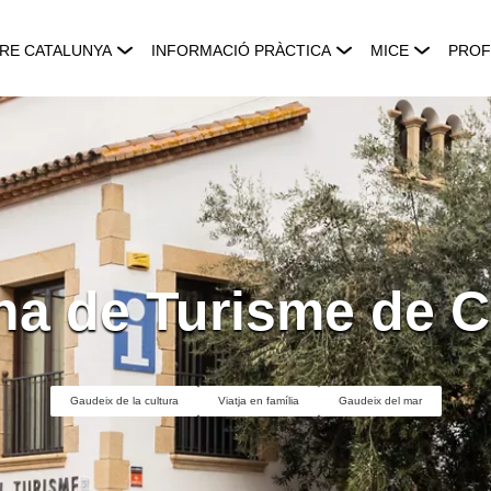
RE CATALUNYA
INFORMACIÓ PRÀCTICA
MICE
PROF
na de Turisme de C
Gaudeix de la cultura
Viatja en família
Gaudeix del mar