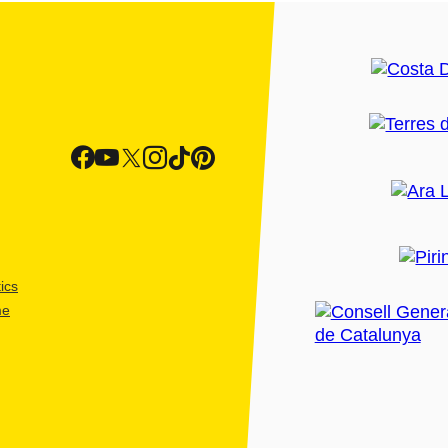
ics
me