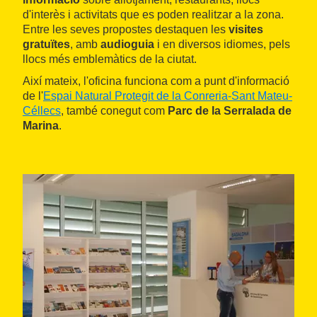
d'interès i activitats que es poden realitzar a la zona.
Entre les seves propostes destaquen les
visites
gratuïtes
, amb
audioguia
i en diversos idiomes, pels
llocs més emblemàtics de la ciutat.
Així mateix, l'oficina funciona com a punt d'informació
de l'
Espai Natural Protegit de la Conreria-Sant Mateu-
Céllecs
, també conegut com
Parc de la Serralada de
Marina
.