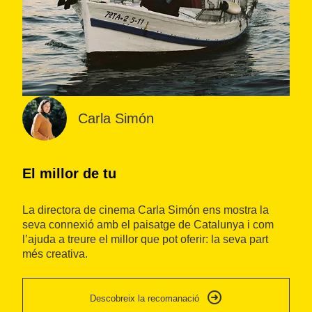
Carla Simón
El millor de tu
I
La directora de cinema Carla Simón ens mostra la
Ca
seva connexió amb el paisatge de Catalunya i com
in
l’ajuda a treure el millor que pot oferir: la seva part
de
més creativa.
so
se
Descobreix la recomanació