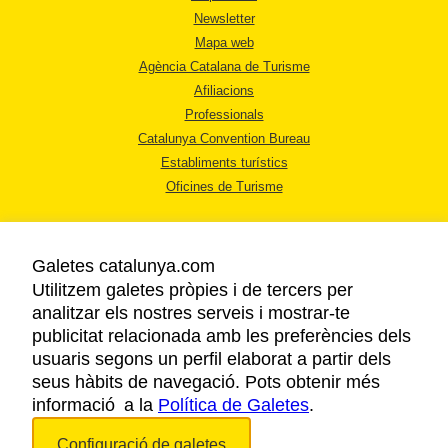
Newsletter
Mapa web
Agència Catalana de Turisme
Afiliacions
Professionals
Catalunya Convention Bureau
Establiments turístics
Oficines de Turisme
Galetes catalunya.com
Utilitzem galetes pròpies i de tercers per
analitzar els nostres serveis i mostrar-te
AVÍS LEGAL
publicitat relacionada amb les preferències dels
POLÍTICA DE PRIVACITAT
usuaris segons un perfil elaborat a partir dels
COOKIES
seus hàbits de navegació. Pots obtenir més
informació a la
Política de Galetes
.
ACCESSIBILITAT
Configuració de galetes