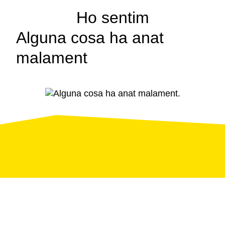
Ho sentim
Alguna cosa ha anat
malament
Pàgina
d'error