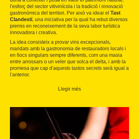
l'esforç del sector vitivinícola i la tradició i innovació
gastronòmica del territori. Per això va idear el
Tast
Clandestí
, una iniciativa per la qual ha rebut diversos
premis en reconeixement de la seva labor turística
innovadora i creativa.
La idea consisteix a provar vins excepcionals,
maridats amb la gastronomia de restauradors locals i
en llocs singulars sempre diferents, com una masia
entre arrossars o un veler que solca el delta, i amb la
promesa que cap d'aquests tastos secrets serà igual a
l'anterior.
La Llúcia és, a més, una
guia acreditada
que coneix
Llegir més
a fons el
Parc Natural del Delta de l'Ebre
, on tenen
lloc moltes de les seves experiències enoturístiques,
que sempre desenvolupa des d'una perspectiva de
l'ecoturisme.