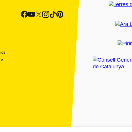
ics
me