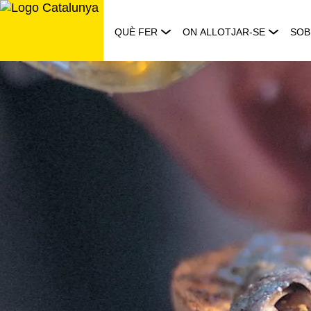
Saltar
al
QUÈ FER
ON ALLOTJAR-SE
SOB
contingut