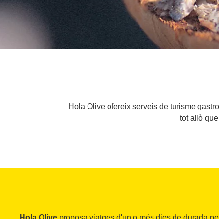
Hola Olive ofereix serveis de turisme gastro
tot allò qu
Hola Olive
proposa viatges d'un o més dies de durada per