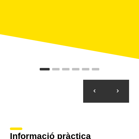
serveis de visites guiades per a esdeveniments o
empreses.
En Jordi i la Lourdes, les ànimes de Guies de
Catalunya, ofereixen
visites guiades en català,
castellà, anglès, francès, italià i portuguès
. I amb
petició prèvia, gràcies als col·laboradors habituals,
també en poden facilitar en alemany, japonès, xinès
mandarí o rus, entre altres idiomes. Només cal
contactar amb ells per correu electrònic per sol·licitar
el que es necessiti i faran una proposta
personalitzada.
Informació pràctica