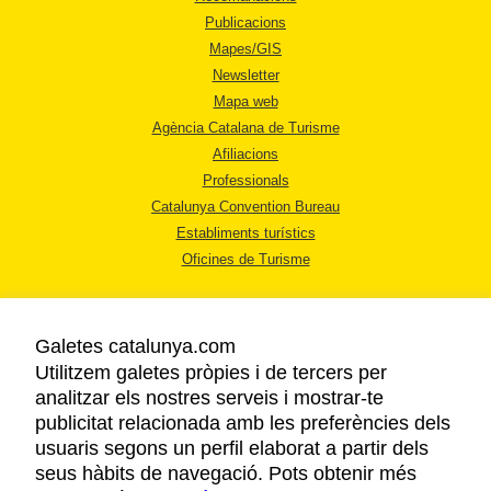
Publicacions
Mapes/GIS
Newsletter
Mapa web
Agència Catalana de Turisme
Afiliacions
Professionals
Catalunya Convention Bureau
Establiments turístics
Oficines de Turisme
Galetes catalunya.com
Utilitzem galetes pròpies i de tercers per
analitzar els nostres serveis i mostrar-te
AVÍS LEGAL
publicitat relacionada amb les preferències dels
POLÍTICA DE PRIVACITAT
usuaris segons un perfil elaborat a partir dels
COOKIES
seus hàbits de navegació. Pots obtenir més