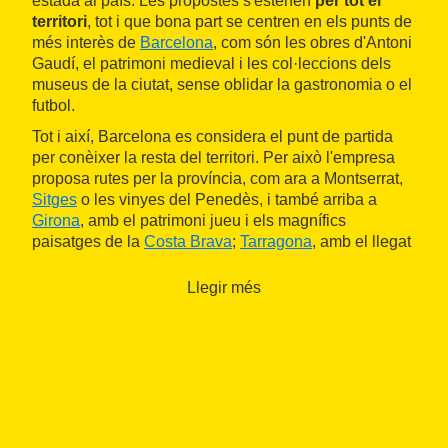
estada al país. Les propostes s'estenen
per tot el
territori
, tot i que bona part se centren en els punts de
més interès de
Barcelona
, com són les obres d'Antoni
Gaudí, el patrimoni medieval i les col·leccions dels
museus de la ciutat, sense oblidar la gastronomia o el
futbol.
Tot i així, Barcelona es considera el punt de partida
per conèixer la resta del territori. Per això l'empresa
proposa rutes per la província, com ara a Montserrat,
Sitges
o les vinyes del Penedès, i també arriba a
Girona
, amb el patrimoni jueu i els magnífics
paisatges de la
Costa Brava
;
Tarragona
, amb el llegat
romà i la ruta del Cister; i
Lleida
, la més desconeguda
pel turisme internacional.
Llegir més
Més enllà d'aquestes propostes, l'empresa també
organitza visites a mida per tot Catalunya tenint en
compte els interessos de cada visitant.
Adapta els itineraris a tota mena de grups
. Tot i que
principalment es dedica a acompanyar-ne de petits,
juntament amb els guies col·laboradors ofereixen