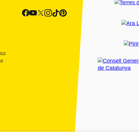
ics
me