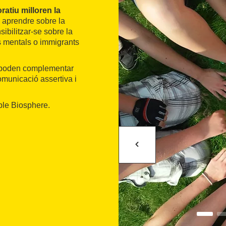
oratiu milloren la
a aprendre sobre la
ibilitzar-se sobre la
s mentals o immigrants
s poden complementar
comunicació assertiva i
ble Biosphere.