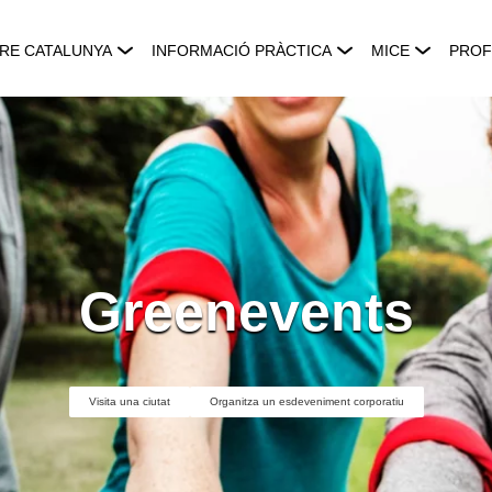
RE CATALUNYA
INFORMACIÓ PRÀCTICA
MICE
PROF
Greenevents
Visita una ciutat
Organitza un esdeveniment corporatiu