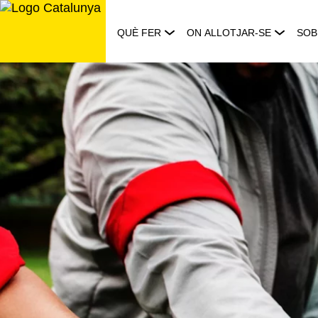
Saltar
al
QUÈ FER
ON ALLOTJAR-SE
SOB
contingut