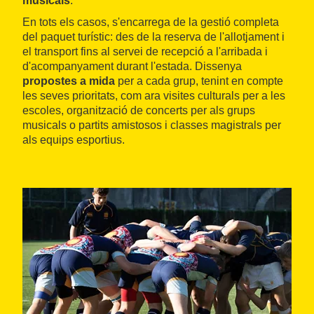
musicals
.
En tots els casos, s'encarrega de la gestió completa
del paquet turístic: des de la reserva de l'allotjament i
el transport fins al servei de recepció a l'arribada i
d'acompanyament durant l'estada. Dissenya
propostes a mida
per a cada grup, tenint en compte
les seves prioritats, com ara visites culturals per a les
escoles, organització de concerts per als grups
musicals o partits amistosos i classes magistrals per
als equips esportius.