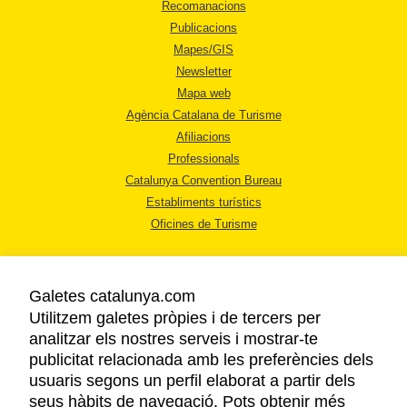
Recomanacions
Publicacions
Mapes/GIS
Newsletter
Mapa web
Agència Catalana de Turisme
Afiliacions
Professionals
Catalunya Convention Bureau
Establiments turístics
Oficines de Turisme
Galetes catalunya.com
Utilitzem galetes pròpies i de tercers per
analitzar els nostres serveis i mostrar-te
AVÍS LEGAL
publicitat relacionada amb les preferències dels
POLÍTICA DE PRIVACITAT
usuaris segons un perfil elaborat a partir dels
COOKIES
seus hàbits de navegació. Pots obtenir més