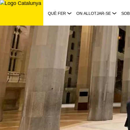
Saltar
al
QUÈ FER
ON ALLOTJAR-SE
SOB
contingut