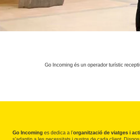
Go Incoming és un operador turístic receptiu
Go Incoming
es dedica a l'
organització de viatges i acti
s'adaptin a les necessitats i gustos de cada client. Disp