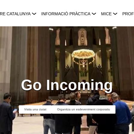
RE CATALUNYA
INFORMACIÓ PRÀCTICA
MICE
PROF
Go Incoming
Visita una ciutat
Organitza un esdeveniment corporatiu