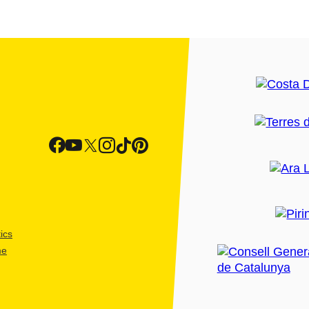
ics
me