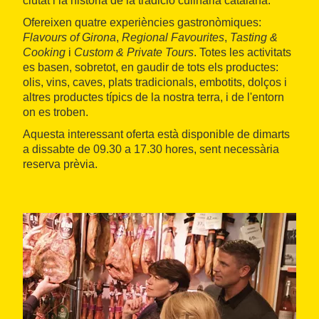
ciutat i la història de la tradició culinària catalana.
Ofereixen quatre experiències gastronòmiques:
Flavours of Girona
,
Regional Favourites
,
Tasting &
Cooking
i
Custom & Private Tours
. Totes les activitats
es basen, sobretot, en gaudir de tots els productes:
olis, vins, caves, plats tradicionals, embotits, dolços i
altres productes típics de la nostra terra, i de l'entorn
on es troben.
Aquesta interessant oferta està disponible de dimarts
a dissabte de 09.30 a 17.30 hores, sent necessària
reserva prèvia.