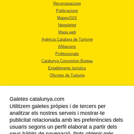
Recomanacions
Publicacions
Mapes/GIS
Newsletter
Mapa web
Agència Catalana de Turisme
Afiliacions
Professionals
Catalunya Convention Bureau
Establiments turístics
Oficines de Turisme
Galetes catalunya.com
Utilitzem galetes pròpies i de tercers per
analitzar els nostres serveis i mostrar-te
AVÍS LEGAL
publicitat relacionada amb les preferències dels
POLÍTICA DE PRIVACITAT
usuaris segons un perfil elaborat a partir dels
COOKIES
seus hàbits de navegació. Pots obtenir més