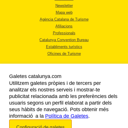
Newsletter
Mapa web
Agència Catalana de Turisme
Afiliacions
Professionals
Catalunya Convention Bureau
Establiments turístics
Oficines de Turisme
Galetes catalunya.com
Utilitzem galetes pròpies i de tercers per
analitzar els nostres serveis i mostrar-te
AVÍS LEGAL
publicitat relacionada amb les preferències dels
POLÍTICA DE PRIVACITAT
usuaris segons un perfil elaborat a partir dels
COOKIES
seus hàbits de navegació. Pots obtenir més
informació a la
Política de Galetes
ACCESSIBILITAT
.
Configuració de galetes