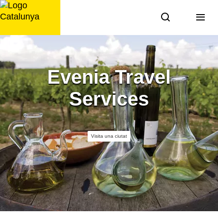
Saltar
al
contingut
Evenia Travel
Services
Visita una ciutat