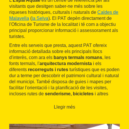
L'
Espai Aquae
és un centre de referència per als
visitants que desitgen saber-ne més sobre les
riqueses històriques, culturals i naturals de
Caldes de
Malavella
(
la Selva
). El PAT depèn directament de
l'Oficina de Turisme de la localitat i té com a objectiu
principal proporcionar informació i assessorament als
turistes.
Entre els serveis que presta, aquest PAT ofereix
informació detallada sobre els principals llocs
d'interès, com ara els
banys termals romans
, les
fonts termals, l'
arquitectura modernista
i els
diferents
recorreguts i rutes
turístiques que es poden
dur a terme per descobrir el patrimoni cultural i natural
del municipi. També disposa de guies i mapes per
facilitar l'orientació i la planificació de les visites,
incloses rutes de
senderisme, bicicletes
i altres
activitats a l'aire lliure.
Llegir més
A més, aquest punt d'informació gestiona les reserves
per a activitats turístiques i
visites guiades
, tant per a
grups com per a individuals, i també aconsella sobre
allotjament
,
restaurants
i altres
establiments