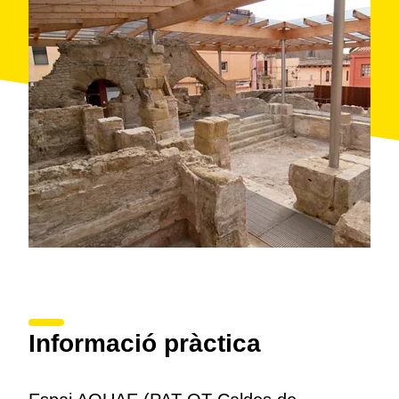
gastronòmics
locals. Entre les seves funcions hi ha
la de mantenir informats els visitants pel que fa als
esdeveniments culturals, festius i esportius que se
celebren a Caldes de Malavella i els voltants.
A l'Espai Aquae els visitants també poden adquirir
productes locals
, com ara articles d'artesania, llibres
sobre la història i la cultura locals, i altres records
típics.
Informació pràctica