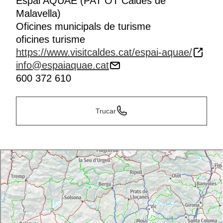
Espai AQUAE (PAT OT Caldes de
Malavella)
Oficines municipals de turisme
oficines turisme
https://www.visitcaldes.cat/espai-aquae/
info@espaiaquae.cat
600 372 610
Trucar