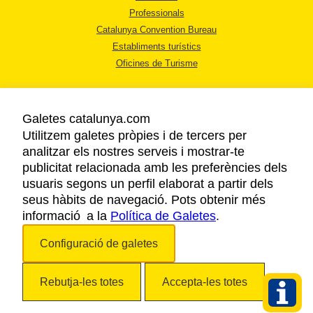
Professionals
Catalunya Convention Bureau
Establiments turístics
Oficines de Turisme
Galetes catalunya.com
Utilitzem galetes pròpies i de tercers per
analitzar els nostres serveis i mostrar-te
AVÍS LEGAL
publicitat relacionada amb les preferències dels
POLÍTICA DE PRIVACITAT
usuaris segons un perfil elaborat a partir dels
COOKIES
seus hàbits de navegació. Pots obtenir més
informació a la
Política de Galetes
ACCESSIBILITAT
.
Configuració de galetes
Copyright © 2026. Agència Catalana de Turisme. Tots els drets reservats.
Rebutja-les totes
Accepta-les totes