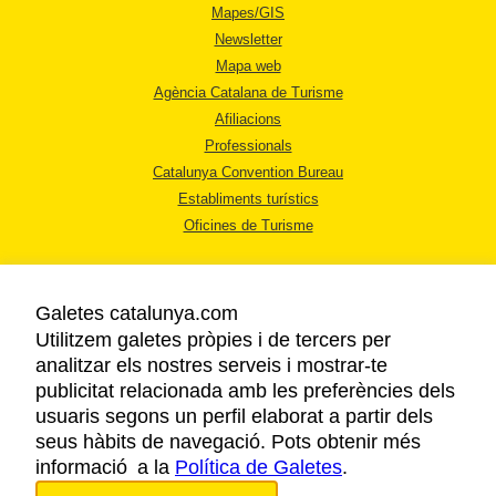
Mapes/GIS
Newsletter
Mapa web
Agència Catalana de Turisme
Afiliacions
Professionals
Catalunya Convention Bureau
Establiments turístics
Oficines de Turisme
Galetes catalunya.com
Utilitzem galetes pròpies i de tercers per
analitzar els nostres serveis i mostrar-te
AVÍS LEGAL
publicitat relacionada amb les preferències dels
POLÍTICA DE PRIVACITAT
usuaris segons un perfil elaborat a partir dels
COOKIES
seus hàbits de navegació. Pots obtenir més
informació a la
Política de Galetes
ACCESSIBILITAT
.