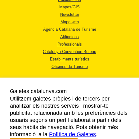
Mapes/GIS
Newsletter
Mapa web
Agència Catalana de Turisme
Afiliacions
Professionals
Catalunya Convention Bureau
Establiments turístics
Oficines de Turisme
Galetes catalunya.com
Utilitzem galetes pròpies i de tercers per
analitzar els nostres serveis i mostrar-te
AVÍS LEGAL
publicitat relacionada amb les preferències dels
POLÍTICA DE PRIVACITAT
usuaris segons un perfil elaborat a partir dels
COOKIES
seus hàbits de navegació. Pots obtenir més
informació a la
Política de Galetes
ACCESSIBILITAT
.