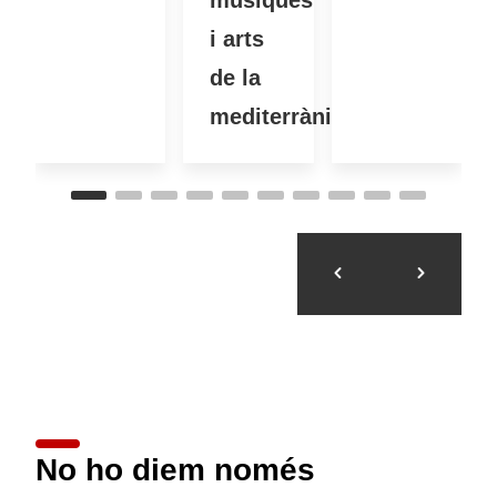
músiques
i arts
de la
mediterrània
No ho diem només