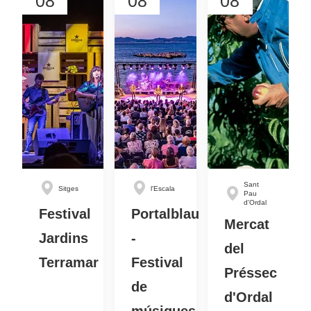
08
08
08
Sant
Sitges
l'Escala
Pau
d'Ordal
Festival
Portalblau
Mercat
Jardins
-
del
Terramar
Festival
Préssec
de
d'Ordal