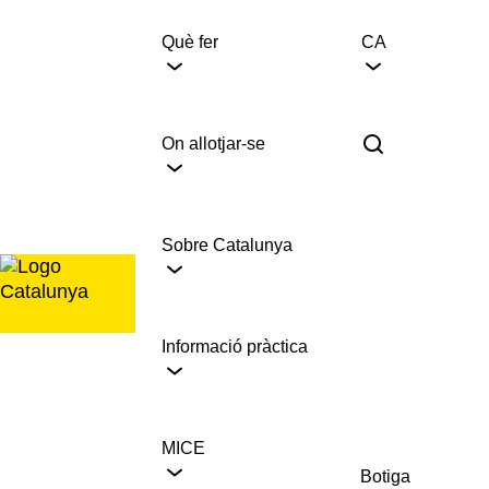
Saltar
al
Què fer
CA
contingut
On allotjar-se
Sobre Catalunya
Informació pràctica
MICE
Botiga