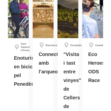
Sant
Barcelona
Escaladei
Castelldefels
Sadurní
d'Anoia
Connecta
"Visita
Eco
Enoturisme
amb
i tast
Heroes
en bicicleta
l'arqueologia!
entre
ODS
pel
vinyes"
Race
Penedès
de
Cellers
de