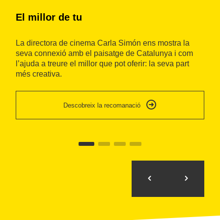
El millor de tu
I
La directora de cinema Carla Simón ens mostra la
Ca
seva connexió amb el paisatge de Catalunya i com
in
l’ajuda a treure el millor que pot oferir: la seva part
de
més creativa.
so
se
Descobreix la recomanació