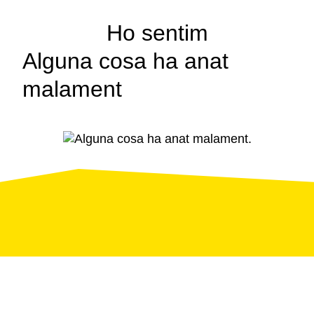
Ho sentim
Alguna cosa ha anat
malament
Pàgina
d'error