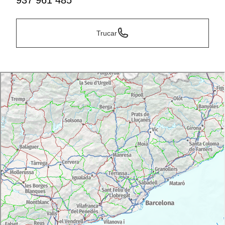
937 961 485
Trucar