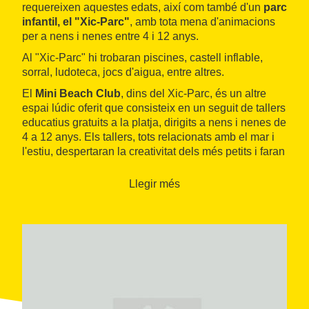
requereixen aquestes edats, així com també d'un
parc
infantil, el "Xic-Parc"
, amb tota mena d'animacions
per a nens i nenes entre 4 i 12 anys.
Al "Xic-Parc" hi trobaran piscines, castell inflable,
sorral, ludoteca, jocs d'aigua, entre altres.
El
Mini Beach Club
, dins del Xic-Parc, és un altre
espai lúdic oferit que consisteix en un seguit de tallers
educatius gratuits a la platja, dirigits a nens i nenes de
4 a 12 anys. Els tallers, tots relacionats amb el mar i
l'estiu, despertaran la creativitat dels més petits i faran
que interactuïn amb altres nens de manera lúdica. A
més dels tallers, totes les tardes s'organitzen activitats
Llegir més
diverses i jocs d'aigua.
El servei és disponible
de mitjans de juny a mitjans
de setembre
, de dilluns a diumenge, d'11.00 a 18.00
hores.
Se li ha atorgat, dins de la marca turísitca Costa de
Barcelona, el distintiu
Compromís Biosphere
.