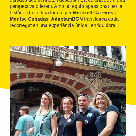
perspectiva diferent. Amb un equip apassionat per la
història i la cultura format per
Meritxell Carreres i
Montse Cañadas
,
AdaptamBCN
transforma cada
recorregut en una experiència única i enriquidora.