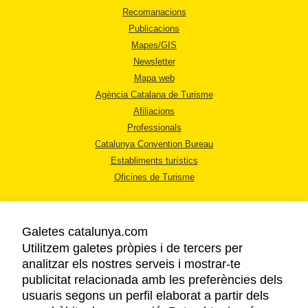
Recomanacions
Publicacions
Mapes/GIS
Newsletter
Mapa web
Agència Catalana de Turisme
Afiliacions
Professionals
Catalunya Convention Bureau
Establiments turístics
Oficines de Turisme
Galetes catalunya.com
Utilitzem galetes pròpies i de tercers per
analitzar els nostres serveis i mostrar-te
AVÍS LEGAL
publicitat relacionada amb les preferències dels
POLÍTICA DE PRIVACITAT
usuaris segons un perfil elaborat a partir dels