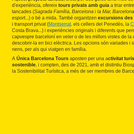
d'experiència, ofereix
tours privats amb guia
a triar entr
tancades (
Sagrada Família, Barcelona i la Mar, Barcelona
esport.
..) o bé a mida. També organitzen
excursions des
i transport privat (
Montserrat,
els cellers del Penedès, la
C
Costa Brava...) i experiències originals i diferents que pe
capvespre barceloní en veler o de les millors vistes de la c
descobrir-la en bici elèctrica. Les opcions són variades i s'
nens, per als qui viatgen en família.
A
Única Barcelona Tours
aposten per una a
ctivitat tur
sostenible
, i compten, des de 2021, amb el distintiu Bi
la Sostenibilitat Turística, a més de ser membres de Barc