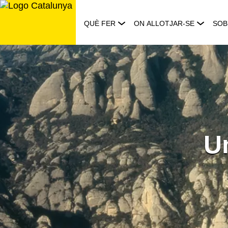
Saltar
al
QUÈ FER
ON ALLOTJAR-SE
SOB
contingut
U