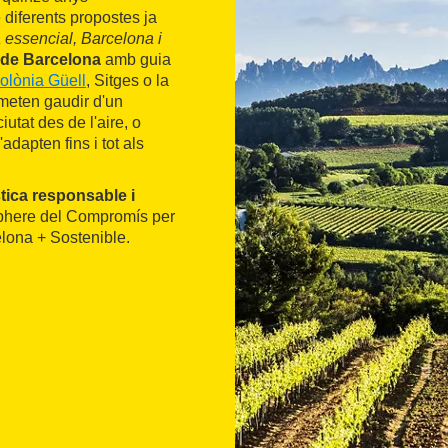
e diferents propostes ja
 essencial, Barcelona i
 de Barcelona
amb guia
olònia Güell
, Sitges o la
rmeten gaudir d'un
iutat des de l'aire, o
adapten fins i tot als
ística responsable i
osphere del Compromís per
elona + Sostenible.