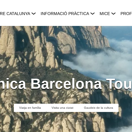
RE CATALUNYA
INFORMACIÓ PRÀCTICA
MICE
PROF
nica Barcelona Tou
Viatja en família
Visita una ciutat
Gaudeix de la cultura