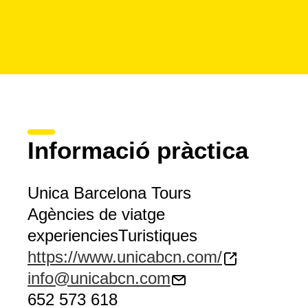
Informació pràctica
Unica Barcelona Tours
Agències de viatge
experienciesTuristiques
https://www.unicabcn.com/
info@unicabcn.com
652 573 618