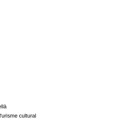
.
llà
Turisme cultural