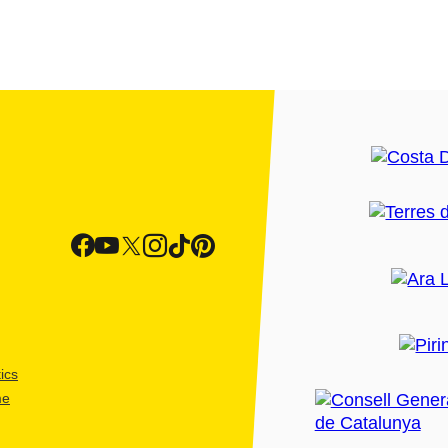
ics
me