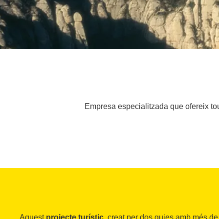
Empresa especialitzada que ofereix tou
Aquest
projecte turístic
, creat per dos guies amb més de