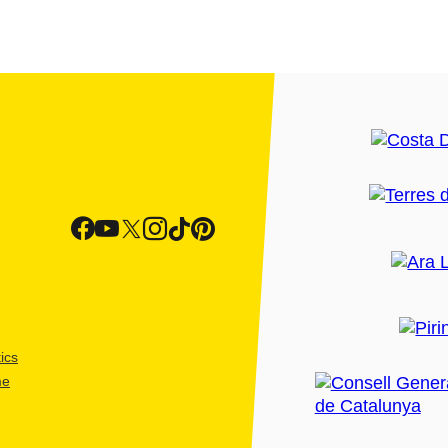
ics
me