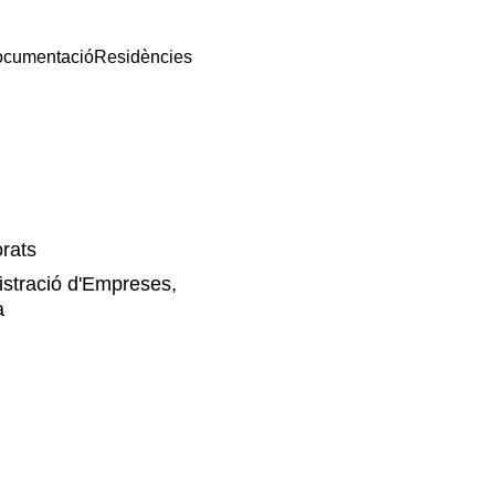
documentació
Residències
rats
istració d'Empreses,
a