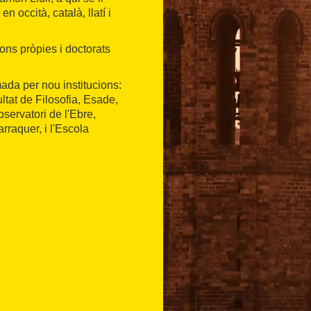
n occità, català, llatí i
ons pròpies i doctorats
ada per nou institucions:
ltat de Filosofia, Esade,
servatori de l'Ebre,
arraquer, i l'Escola