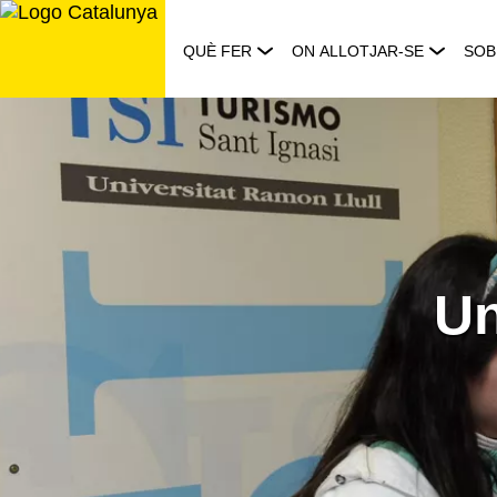
Saltar
al
QUÈ FER
ON ALLOTJAR-SE
SOB
contingut
Un