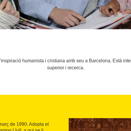
'inspiració humanista i cristiana amb seu a Barcelona. Està in
superior i recerca.
 març de 1990. Adopta el
mon Llull, a qui se li