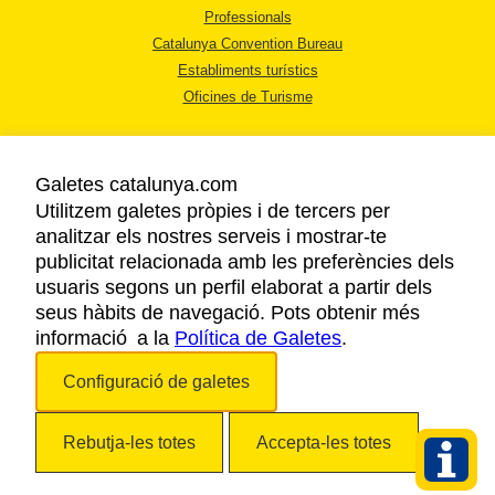
Professionals
Catalunya Convention Bureau
Establiments turístics
Oficines de Turisme
Galetes catalunya.com
Utilitzem galetes pròpies i de tercers per
analitzar els nostres serveis i mostrar-te
AVÍS LEGAL
publicitat relacionada amb les preferències dels
POLÍTICA DE PRIVACITAT
usuaris segons un perfil elaborat a partir dels
COOKIES
seus hàbits de navegació. Pots obtenir més
informació a la
Política de Galetes
ACCESSIBILITAT
.
Configuració de galetes
Copyright © 2026. Agència Catalana de Turisme. Tots els drets reservats.
Rebutja-les totes
Accepta-les totes