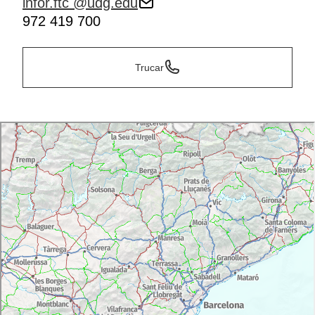
infor.ftc @udg.edu
972 419 700
Trucar