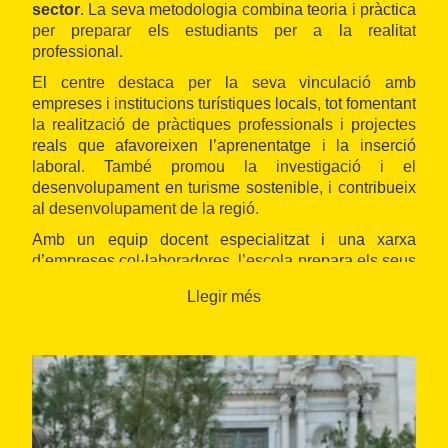
sector
. La seva metodologia combina teoria i pràctica
per preparar els estudiants per a la realitat
professional.
El centre destaca per la seva vinculació amb
empreses i institucions turístiques locals, tot fomentant
la realització de pràctiques professionals i projectes
reals que afavoreixen l’aprenentatge i la inserció
laboral. També promou la investigació i el
desenvolupament en turisme sostenible, i contribueix
al desenvolupament de la regió.
Amb un equip docent especialitzat i una xarxa
d’empreses col·laboradores, l’escola prepara els seus
estudiants per a ocupar posicions de responsabilitat
Llegir més
en el sector turístic, tant des d'un punt de vista local
com internacional.