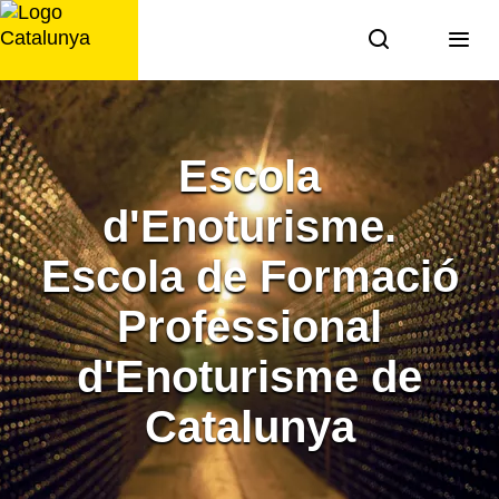
Saltar
al
contingut
Escola
d'Enoturisme.
Escola de Formació
Professional
d'Enoturisme de
Catalunya