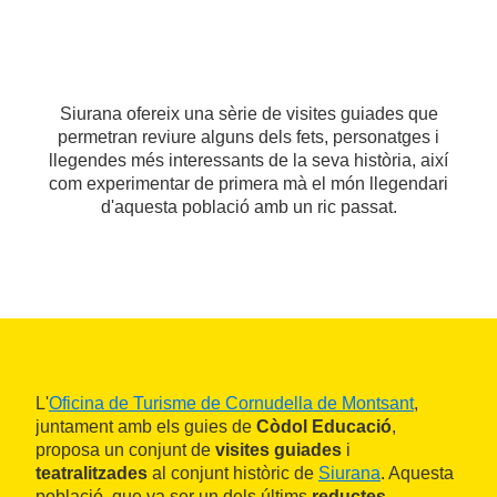
Siurana ofereix una sèrie de visites guiades que
permetran reviure alguns dels fets, personatges i
llegendes més interessants de la seva història, així
com experimentar de primera mà el món llegendari
d'aquesta població amb un ric passat.
L'
Oficina de Turisme de Cornudella de Montsant
,
juntament amb els guies de
Còdol Educació
,
proposa un conjunt de
visites guiades
i
teatralitzades
al conjunt històric de
Siurana
. Aquesta
població, que va ser un dels últims
reductes