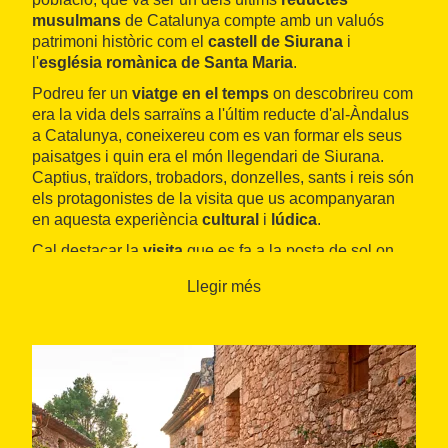
musulmans
de Catalunya compte amb un valuós
patrimoni històric com el
castell de Siurana
i
l'
església romànica de Santa Maria
.
Podreu fer un
viatge en el temps
on descobrireu com
era la vida dels sarraïns a l'últim reducte d'al-Àndalus
a Catalunya, coneixereu com es van formar els seus
paisatges i quin era el món llegendari de Siurana.
Captius, traïdors, trobadors, donzelles, sants i reis són
els protagonistes de la visita que us acompanyaran
en aquesta experiència
cultural
i
lúdica
.
Cal destacar la
visita
que es fa a la posta de sol on
podreu gaudir del bell paisatge, i la màgica llum que
Llegir més
l'envolta, en aquesta hora màgica.
Per fer més agradable la visita es recomana posar-se
en contacte amb l'organització per correu o telèfon per
consultar-ne la disponibilitat i concretar data i hora.
Un munt d'experiències úniques per passar una bona
estona amb els amics o la família.