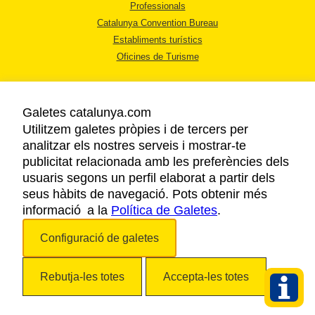
Professionals
Catalunya Convention Bureau
Establiments turístics
Oficines de Turisme
Galetes catalunya.com
Utilitzem galetes pròpies i de tercers per
analitzar els nostres serveis i mostrar-te
AVÍS LEGAL
publicitat relacionada amb les preferències dels
POLÍTICA DE PRIVACITAT
usuaris segons un perfil elaborat a partir dels
COOKIES
seus hàbits de navegació. Pots obtenir més
informació a la
Política de Galetes
ACCESSIBILITAT
.
Configuració de galetes
Copyright © 2026. Agència Catalana de Turisme. Tots els drets reservats.
Rebutja-les totes
Accepta-les totes