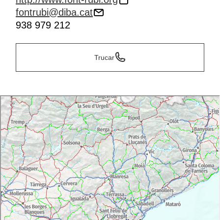
fontrubi@diba.cat
938 979 212
Trucar