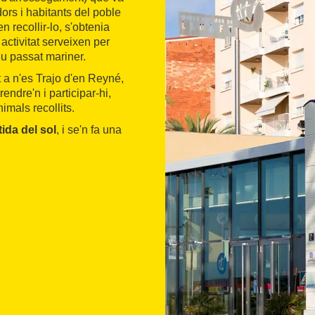
ors i habitants del poble
n recollir-lo, s'obtenia
activitat serveixen per
eu passat mariner.
 a n'es Trajo d'en Reyné,
endre'n i participar-hi,
imals recollits.
tida del sol
, i se'n fa una