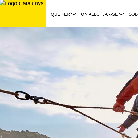
Saltar
al
QUÈ FER
ON ALLOTJAR-SE
SOB
contingut