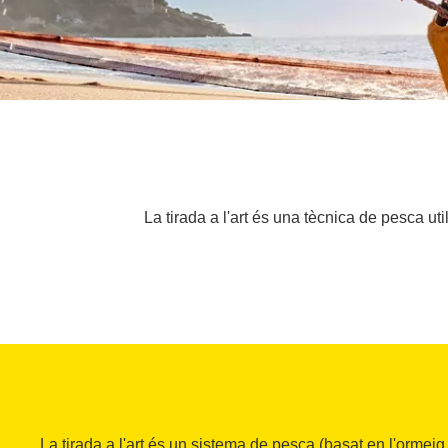
La tirada a l'art és una tècnica de pesca ut
La tirada a l'art és un sistema de pesca (basat en l'orme