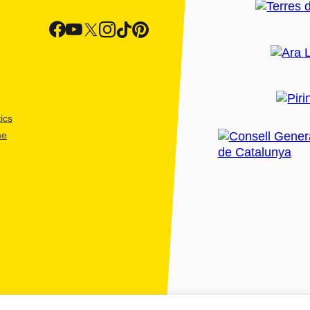
ics
me