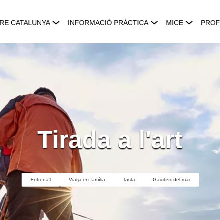
RE CATALUNYA
INFORMACIÓ PRÀCTICA
MICE
PROF
Tirada a l'art
Entrena't
Viatja en família
Tasta
Gaudeix del mar