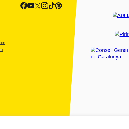
ics
me