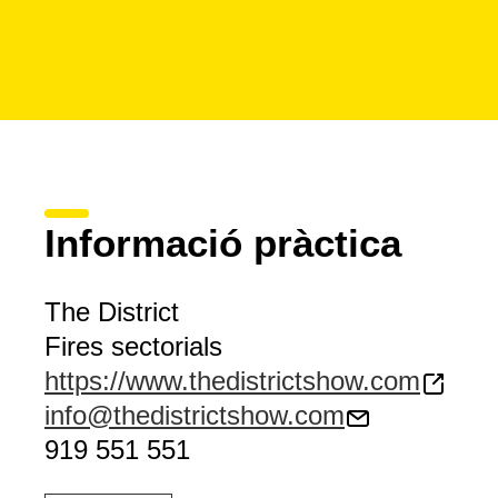
Informació pràctica
The District
Fires sectorials
https://www.thedistrictshow.com
info@thedistrictshow.com
919 551 551