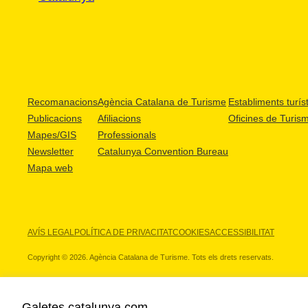
Recomanacions
Agència Catalana de Turisme
Establiments turíst
Publicacions
Afiliacions
Oficines de Turis
Mapes/GIS
Professionals
Newsletter
Catalunya Convention Bureau
Mapa web
AVÍS LEGAL
POLÍTICA DE PRIVACITAT
COOKIES
ACCESSIBILITAT
Copyright © 2026. Agència Catalana de Turisme. Tots els drets reservats.
Galetes catalunya.com