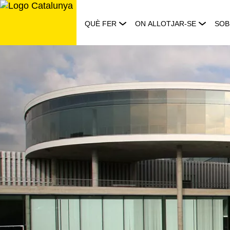
Saltar
al
QUÈ FER
ON ALLOTJAR-SE
SOB
contingut