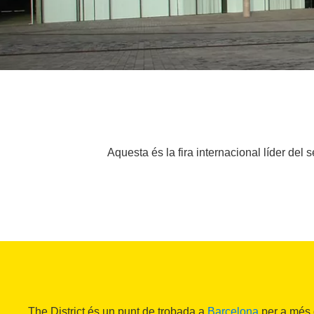
Aquesta és la fira internacional líder del 
The District és un punt de trobada a
Barcelona
per a més 