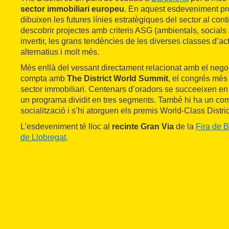
sector immobiliari europeu
. En aquest esdeveniment pro
dibuixen les futures línies estratègiques del sector al con
descobrir projectes amb criteris ASG (ambientals, socials
invertir, les grans tendències de les diverses classes d’act
alternatius i molt més.
Més enllà del vessant directament relacionat amb el neg
compta amb
The District World Summit
, el congrés més
sector immobiliari. Centenars d’oradors se succeeixen en f
un programa dividit en tres segments. També hi ha un co
socialització i s’hi atorguen els premis World-Class Distri
L’esdeveniment té lloc al
recinte Gran Via
de la
Fira de 
de Llobregat
.