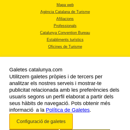
Mapa web
Agència Catalana de Turisme
Afiliacions
Professionals
Catalunya Convention Bureau
Establiments turístics
Oficines de Turisme
Galetes catalunya.com
Utilitzem galetes pròpies i de tercers per
analitzar els nostres serveis i mostrar-te
AVÍS LEGAL
publicitat relacionada amb les preferències dels
POLÍTICA DE PRIVACITAT
usuaris segons un perfil elaborat a partir dels
COOKIES
seus hàbits de navegació. Pots obtenir més
informació a la
Política de Galetes
ACCESSIBILITAT
.
Configuració de galetes
Copyright © 2026. Agència Catalana de Turisme. Tots els drets reservats.