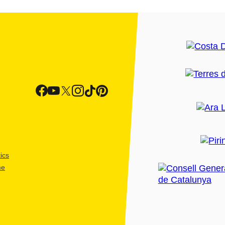
ics
me