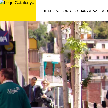
Saltar
al
QUÈ FER
ON ALLOTJAR-SE
SOB
contingut