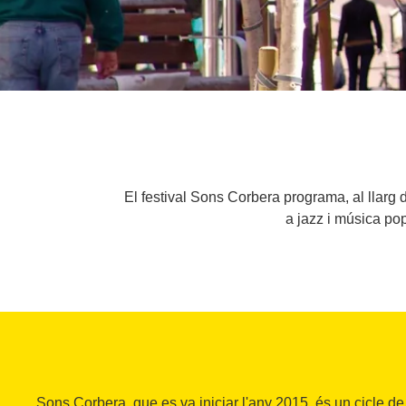
El festival Sons Corbera programa, al llarg d
a jazz i música po
Sons Corbera, que es va iniciar l'any 2015, és un cicle d