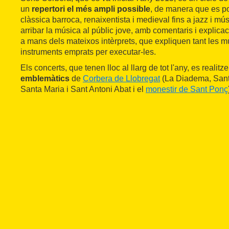
un
repertori el més ampli possible
, de manera que es po
clàssica barroca, renaixentista i medieval fins a jazz i mús
arribar la música al públic jove, amb comentaris i explicac
a mans dels mateixos intèrprets, que expliquen tant les 
instruments emprats per executar-les.
Els concerts, que tenen lloc al llarg de tot l'any, es realit
emblemàtics
de
Corbera de Llobregat
(La Diadema, Sant
Santa Maria i Sant Antoni Abat i el
monestir de Sant Ponç