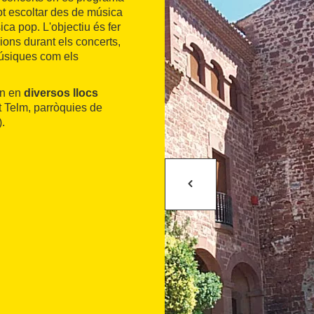
t escoltar des de música
ica pop. L'objectiu és fer
ions durant els concerts,
músiques com els
zen en
diversos llocs
 Telm, parròquies de
).