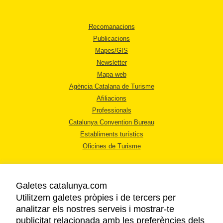
Recomanacions
Publicacions
Mapes/GIS
Newsletter
Mapa web
Agència Catalana de Turisme
Afiliacions
Professionals
Catalunya Convention Bureau
Establiments turístics
Oficines de Turisme
Galetes catalunya.com
Utilitzem galetes pròpies i de tercers per
analitzar els nostres serveis i mostrar-te
AVÍS LEGAL
publicitat relacionada amb les preferències dels