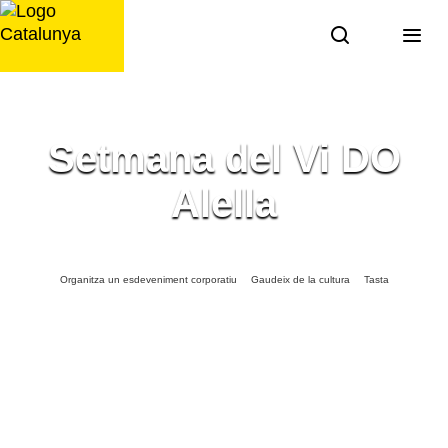
Saltar
al
contingut
Setmana del Vi DO
Alella
Organitza un esdeveniment corporatiu
Gaudeix de la cultura
Tasta