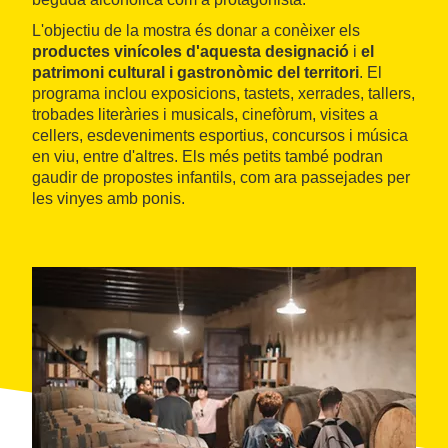
L'objectiu de la mostra és donar a conèixer els
productes vinícoles d'aquesta designació
i
el
patrimoni cultural i gastronòmic del territori
. El
programa inclou exposicions, tastets, xerrades, tallers,
trobades literàries i musicals, cinefòrum, visites a
cellers, esdeveniments esportius, concursos i música
en viu, entre d'altres. Els més petits també podran
gaudir de propostes infantils, com ara passejades per
les vinyes amb ponis.