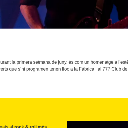
durant la primera setmana de juny, és com un homenatge a l'estè
erts que s’hi programen tenen lloc a la Fàbrica i al 777 Club de
onats al
rock & roll més