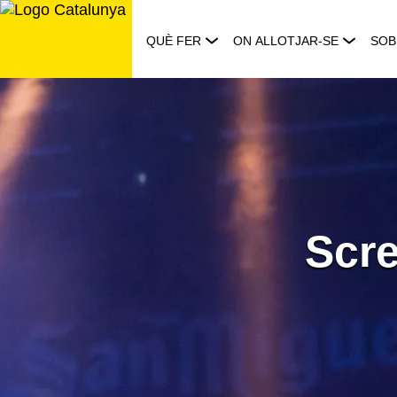
Saltar
al
QUÈ FER
ON ALLOTJAR-SE
SOB
contingut
Scre