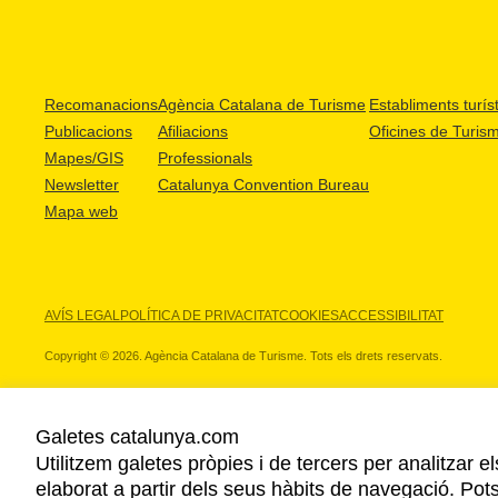
Recomanacions
Agència Catalana de Turisme
Establiments turíst
Publicacions
Afiliacions
Oficines de Turis
Mapes/GIS
Professionals
Newsletter
Catalunya Convention Bureau
Mapa web
AVÍS LEGAL
POLÍTICA DE PRIVACITAT
COOKIES
ACCESSIBILITAT
Copyright © 2026. Agència Catalana de Turisme. Tots els drets reservats.
Galetes catalunya.com
Utilitzem galetes pròpies i de tercers per analitzar e
ELS NOSTRES PARTNERS
elaborat a partir dels seus hàbits de navegació. Pot