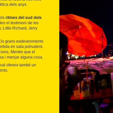
tètica dels anys
 els
ritmes del sud dels
len el testimoni de les
 Little Richard, Jerry
 Els grans esdeveniments
ertida en sala polivalent.
ions. Mentre que el
sa i menjar alguna cosa.
ival ofereix també un
ents.