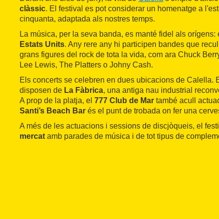
clàssic
. El festival es pot considerar un homenatge a l'es
cinquanta, adaptada als nostres temps.
La música, per la seva banda, es manté fidel als orígens:
Estats Units
. Any rere any hi participen bandes que recul
grans figures del rock de tota la vida, com ara Chuck Berry,
Lee Lewis, The Platters o Johny Cash.
Els concerts se celebren en dues ubicacions de Calella.
disposen de
La Fàbrica
, una antiga nau industrial reconv
A prop de la platja, el
777 Club de Mar
també acull actuac
Santi’s Beach Bar
és el punt de trobada on fer una cerve
A més de les actuacions i sessions de discjòqueis, el fest
mercat
amb parades de música i de tot tipus de complem