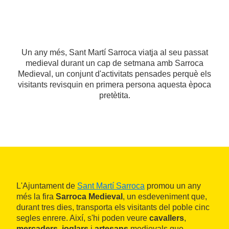
Un any més, Sant Martí Sarroca viatja al seu passat
medieval durant un cap de setmana amb Sarroca
Medieval, un conjunt d'activitats pensades perquè els
visitants revisquin en primera persona aquesta època
pretètita.
L'Ajuntament de
Sant Martí Sarroca
promou un any
més la fira
Sarroca Medieval
, un esdeveniment que,
durant tres dies, transporta els visitants del poble cinc
segles enrere. Així, s'hi poden veure
cavallers
,
mercaders
,
joglars
i
artesans
medievals que