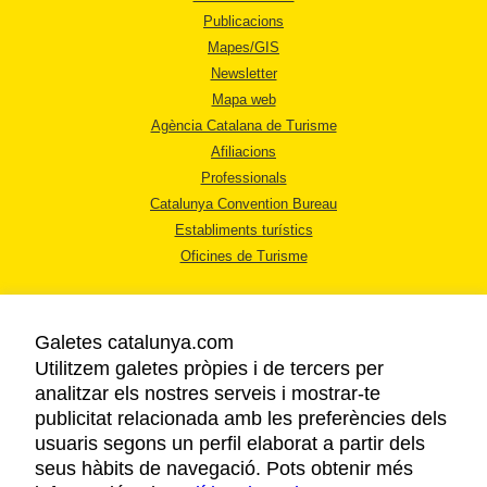
Publicacions
Mapes/GIS
Newsletter
Mapa web
Agència Catalana de Turisme
Afiliacions
Professionals
Catalunya Convention Bureau
Establiments turístics
Oficines de Turisme
Galetes catalunya.com
Utilitzem galetes pròpies i de tercers per
analitzar els nostres serveis i mostrar-te
AVÍS LEGAL
publicitat relacionada amb les preferències dels
POLÍTICA DE PRIVACITAT
usuaris segons un perfil elaborat a partir dels
COOKIES
seus hàbits de navegació. Pots obtenir més