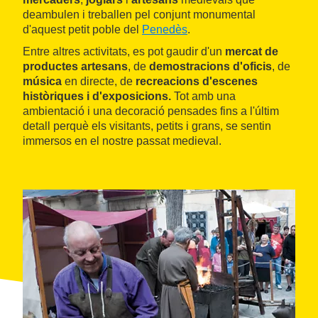
deambulen i treballen pel conjunt monumental
d'aquest petit poble del
Penedès
.
Entre altres activitats, es pot gaudir d'un
mercat de
productes artesans
, de
demostracions d'oficis
, de
música
en directe, de
recreacions d'escenes
històriques i d'exposicions.
Tot amb una
ambientació i una decoració pensades fins a l'últim
detall perquè els visitants, petits i grans, se sentin
immersos en el nostre passat medieval.