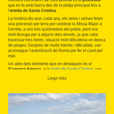
que es fa amb barca des de la platja principal fins a
l'
ermita de Santa Cristina
.
La història diu que, cada any, els veïns i veïnes feien
una processó per terra per celebrar la Missa Major a
l'ermita, a uns tres quilòmetres del poble, però era
molt feixuga per a alguns dels devots, ja que calia
travessar tres rieres, situació molt dificultosa en època
de pluges. Després de molts tràmits i dificultats, van
aconseguir l'autorització de Roma per fer el camí pel
mar.
Un altre dels elements que en destaquen és el
S'amorra Amorra
, a la
platja de Santa Cristina
, una
regata de llaguts de la qual es té constància des del
Llegir més
segle XIX, així com el tradicional
Ball de la Plaça
, o
ball de les almorratxes, que es balla cada any el
primer i el tercer dia de la festa. Es creu que aquesta
dansa té arrels àrabs, per l'ús d'un gerret de vidre amb
quatre gallets, anomenat almorratxa, que els balladors
porten ple d'aigua perfumada i ofereixen, després, a la
balladora respectiva.