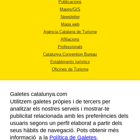
Publicacions
Mapes/GIS
Newsletter
Mapa web
Agència Catalana de Turisme
Afiliacions
Professionals
Catalunya Convention Bureau
Establiments turístics
Oficines de Turisme
Galetes catalunya.com
Utilitzem galetes pròpies i de tercers per
analitzar els nostres serveis i mostrar-te
AVÍS LEGAL
publicitat relacionada amb les preferències dels
POLÍTICA DE PRIVACITAT
usuaris segons un perfil elaborat a partir dels
COOKIES
seus hàbits de navegació. Pots obtenir més
informació a la
Política de Galetes
ACCESSIBILITAT
.