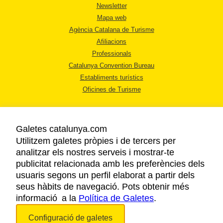
Newsletter
Mapa web
Agència Catalana de Turisme
Afiliacions
Professionals
Catalunya Convention Bureau
Establiments turístics
Oficines de Turisme
Galetes catalunya.com
Utilitzem galetes pròpies i de tercers per
analitzar els nostres serveis i mostrar-te
AVÍS LEGAL
publicitat relacionada amb les preferències dels
POLÍTICA DE PRIVACITAT
usuaris segons un perfil elaborat a partir dels
COOKIES
seus hàbits de navegació. Pots obtenir més
informació a la
Política de Galetes
ACCESSIBILITAT
.
Configuració de galetes