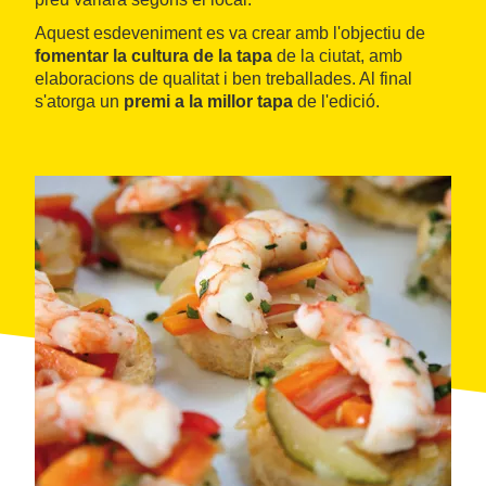
Aquest esdeveniment es va crear amb l'objectiu de
fomentar la cultura de la tapa
de la ciutat, amb
elaboracions de qualitat i ben treballades. Al final
s'atorga un
premi a la millor tapa
de l'edició.