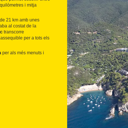
 quilòmetres i mitja
t de 21 km amb unes
ba al costat de la
nc
transcorre
 assequible per a tots els
a
per als més menuts i