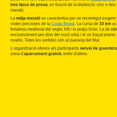
tres tipus de prova
, en funció de la distància: cinc o deu
marató.
La
mitja marató
es caracteritza per un recorregut exigen
vistes precioses de la
Costa Brava
. La cursa de
10 km
aca
fortalesa medieval del segle XIII i la platja Gran. La de
ci
exclusivament per dins del nucli urbà i té un traçat planer,
nivells. Totes les sortides són al passeig del Mar.
L'organització ofereix als participants
servei de guarderi
zona d'
aparcament gratuït
, entre d'altres.