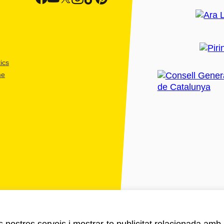
ics
me