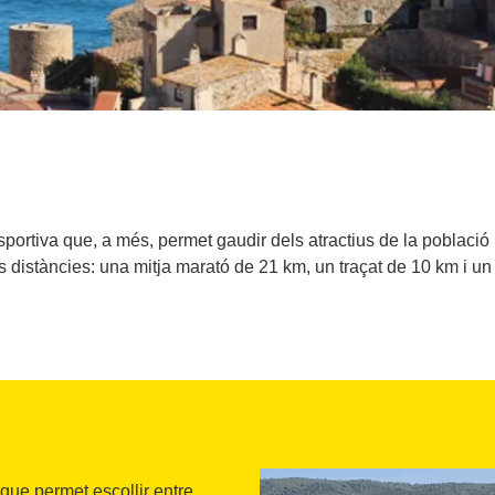
ortiva que, a més, permet gaudir dels atractius de la població
s distàncies: una mitja marató de 21 km, un traçat de 10 km i un
 que permet escollir entre