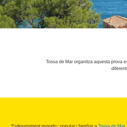
Tossa de Mar organitza aquesta prova esp
diferent
Esdeveniment esportiu, popular i familiar a
Tossa de Mar
,