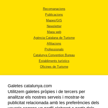
Recomanacions
Publicacions
Mapes/GIS
Newsletter
Mapa web
Agència Catalana de Turisme
Afiliacions
Professionals
Catalunya Convention Bureau
Establiments turístics
Oficines de Turisme
Galetes catalunya.com
Utilitzem galetes pròpies i de tercers per
analitzar els nostres serveis i mostrar-te
AVÍS LEGAL
publicitat relacionada amb les preferències dels
POLÍTICA DE PRIVACITAT