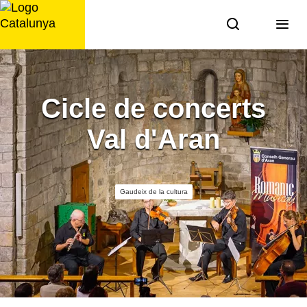
Saltar
al
contingut
Cicle de concerts
Val d'Aran
Gaudeix de la cultura