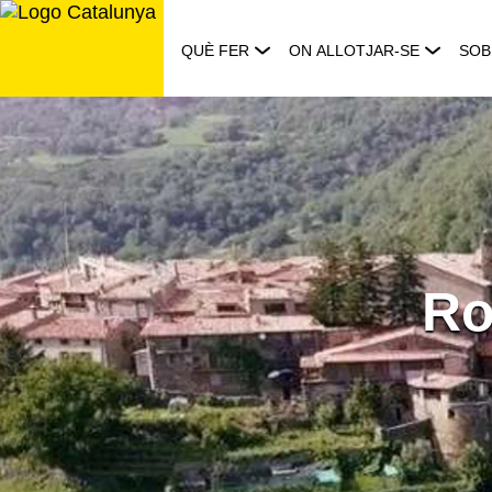
Saltar
al
QUÈ FER
ON ALLOTJAR-SE
SOB
contingut
Ro