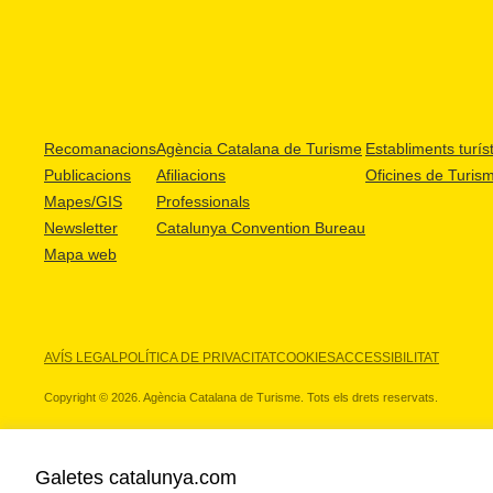
Recomanacions
Agència Catalana de Turisme
Establiments turíst
Publicacions
Afiliacions
Oficines de Turis
Mapes/GIS
Professionals
Newsletter
Catalunya Convention Bureau
Mapa web
AVÍS LEGAL
POLÍTICA DE PRIVACITAT
COOKIES
ACCESSIBILITAT
Copyright © 2026. Agència Catalana de Turisme. Tots els drets reservats.
Galetes catalunya.com