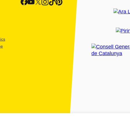
ics
me