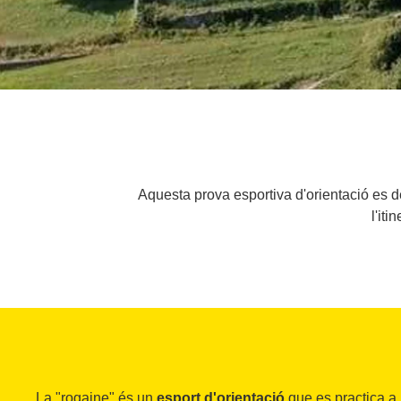
Aquesta prova esportiva d'orientació es de
l'it
La "rogaine" és un
esport d'orientació
que es practica a l