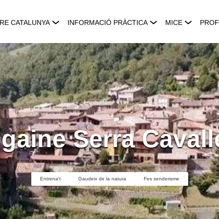
RE CATALUNYA
INFORMACIÓ PRÀCTICA
MICE
PROF
gaine Serra Cavall
Entrena't
Gaudeix de la natura
Fes senderisme