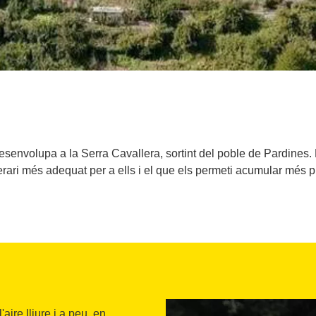
senvolupa a la Serra Cavallera, sortint del poble de Pardines. E
inerari més adequat per a ells i el que els permeti acumular més p
'aire lliure i a peu, en