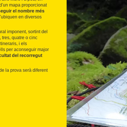
a d'un mapa proporcionat
eguir el nombre més
s'ubiquen en diversos
al imponent, sortint del
 tres, quatre o cinc
ineraris, i els
ells per aconseguir major
cultat del recorregut
de la prova serà diferent