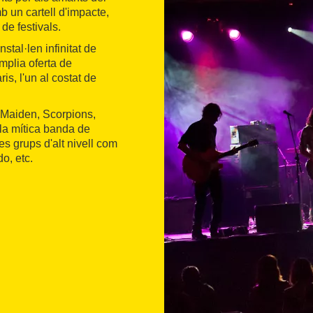
b un cartell d'impacte,
de festivals.
instal·len infinitat de
mplia oferta de
s, l'un al costat de
n Maiden, Scorpions,
la mítica banda de
s grups d'alt nivell com
o, etc.