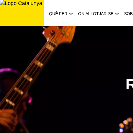
Saltar
al
QUÈ FER
ON ALLOTJAR-SE
SOB
contingut