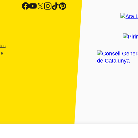
ics
me