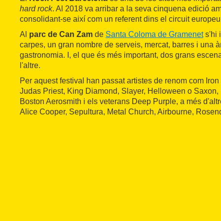
hard rock
. Al 2018 va arribar a la seva cinquena edició am
consolidant-se així com un referent dins el circuit europeu 
Al
parc de Can Zam
de
Santa Coloma de Gramenet
s'hi 
carpes, un gran nombre de serveis, mercat, barres i una à
gastronomia. I, el que és més important, dos grans escenari
l'altre.
Per aquest festival han passat artistes de renom com Iro
Judas Priest, King Diamond, Slayer, Helloween o Saxon, 
Boston Aerosmith i els veterans Deep Purple, a més d'altre
Alice Cooper, Sepultura, Metal Church, Airbourne, Rosend