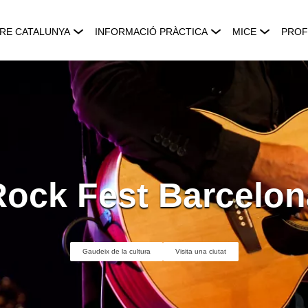
RE CATALUNYA
INFORMACIÓ PRÀCTICA
MICE
PROF
Rock Fest Barcelon
Gaudeix de la cultura
Visita una ciutat