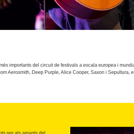
més importants del circuit de festivals a escala europea i mund
com Aerosmith, Deep Purple, Alice Cooper, Saxon i Sepultura, en
nts per als amants del