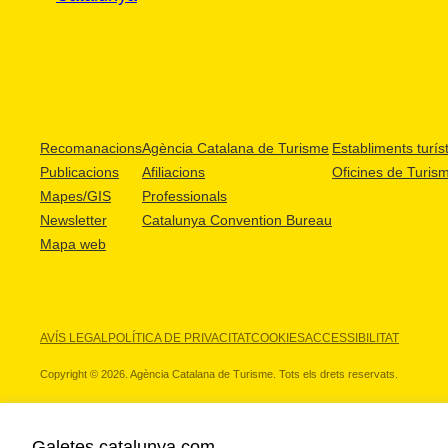
Recomanacions
Agència Catalana de Turisme
Establiments turíst
Publicacions
Afiliacions
Oficines de Turis
Mapes/GIS
Professionals
Newsletter
Catalunya Convention Bureau
Mapa web
AVÍS LEGAL
POLÍTICA DE PRIVACITAT
COOKIES
ACCESSIBILITAT
Copyright © 2026. Agència Catalana de Turisme. Tots els drets reservats.
Galetes catalunya.com