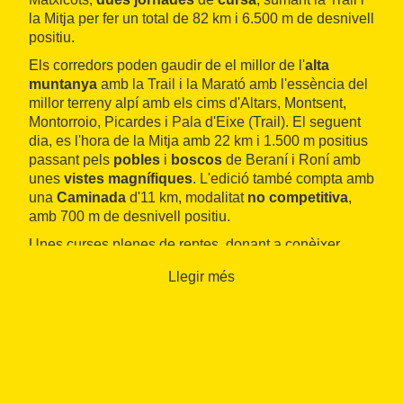
la Mitja per fer un total de 82 km i 6.500 m de desnivell
positiu.
Els corredors poden gaudir de el millor de l'
alta
muntanya
amb la Trail i la Marató amb l'essència del
millor terreny alpí amb els cims d'Altars, Montsent,
Montorroio, Picardes i Pala d'Eixe (Trail). El seguent
dia, es l'hora de la Mitja amb 22 km i 1.500 m positius
passant pels
pobles
i
boscos
de Beraní i Roní amb
unes
vistes magnífiques
. L'edició també compta amb
una
Caminada
d'11 km, modalitat
no competitiva
,
amb 700 m de desnivell positiu.
Unes curses plenes de reptes, donant a conèixer
territoris i paisatges per descobrir l'essència de
Llegir més
l'entorn.