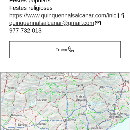
Festes populars
Festes religioses
https://www.quinquennalsalcanar.com/inici
quinquennalsalcanar@gmail.com
977 732 013
Trucar