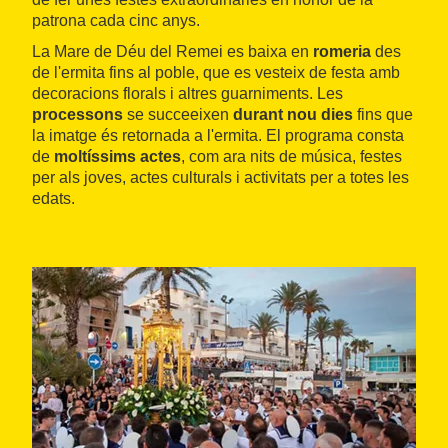
patrona cada cinc anys.
La Mare de Déu del Remei es baixa en
romeria
des
de l'ermita fins al poble, que es vesteix de festa amb
decoracions florals i altres guarniments. Les
processons
se succeeixen
durant nou dies
fins que
la imatge és retornada a l'ermita. El programa consta
de
moltíssims actes
, com ara nits de música, festes
per als joves, actes culturals i activitats per a totes les
edats.