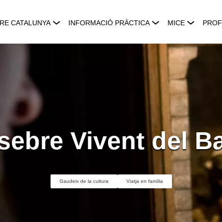
RE CATALUNYA
INFORMACIÓ PRÀCTICA
MICE
PROF
sebre Vivent del B
Gaudeix de la cultura
Viatja en família