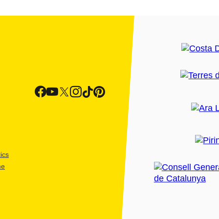
ics
me