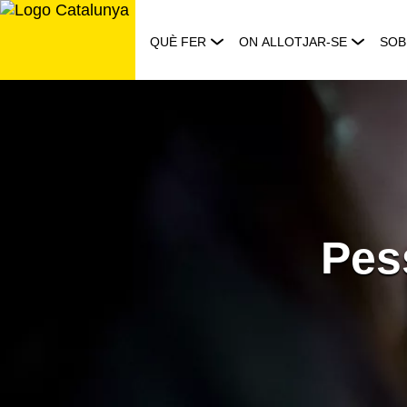
Saltar
al
QUÈ FER
ON ALLOTJAR-SE
SOB
contingut
Pes