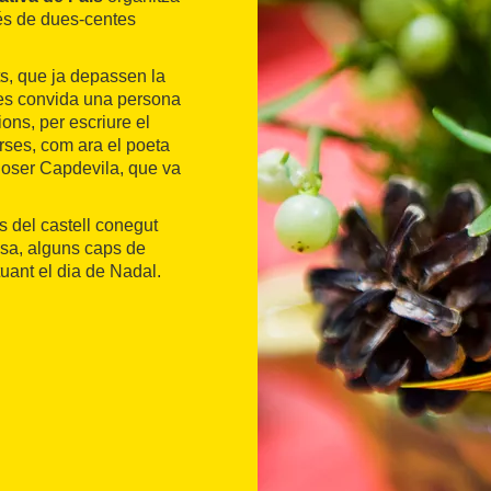
més de dues-centes
s, que ja depassen la
ó es convida una persona
ions, per escriure el
erses, com ara el poeta
a Roser Capdevila, que va
s del castell conegut
losa, alguns caps de
uant el dia de Nadal.