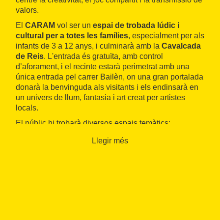
valors.
El
CARAM
vol ser un
espai de trobada lúdic i
cultural per a totes les famílies
, especialment per als
infants de 3 a 12 anys, i culminarà amb la
Cavalcada
de Reis
. L'entrada és gratuïta, amb control
d’aforament, i el recinte estarà perimetrat amb una
única entrada pel carrer Bailèn, on una gran portalada
donarà la benvinguda als visitants i els endinsarà en
un univers de llum, fantasia i art creat per artistes
locals.
El públic hi trobarà diversos espais temàtics:
Glorieta:
punt central on els personatges de
Llegir més
l’univers CARAM entregaran a les famílies el
passaport màgic per segellar a cada activitat.
Zona Jugar:
jocs que fomenten la socialització i
la creativitat, amb propostes com ara el taller de
circ, jocs per saltar i creació de joguines
reciclades.
Zona Sentir:
instal·lacions sensorials, un bosc