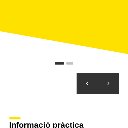
sonor, un laberint de llums i ombres i un taller
per confeccionar un fanalet.
Zona Imaginar:
espectacles de qualitat que
promouen valors, sentit crític i gust per l’art.
Zona Pícnic:
una gran taula comunitària i
parades de restauració amb propostes variades.
Una nova manera de viure el Nadal a Vilanova i la
Geltrú: creativa, participativa i plena de màgia.
Informació pràctica