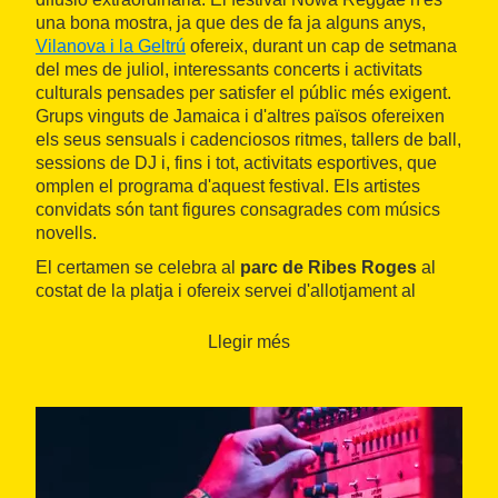
una bona mostra, ja que des de fa ja alguns anys,
Vilanova i la Geltrú
ofereix, durant un cap de setmana
del mes de juliol, interessants concerts i activitats
culturals pensades per satisfer el públic més exigent.
Grups vinguts de Jamaica i d'altres països ofereixen
els seus sensuals i cadenciosos ritmes, tallers de ball,
sessions de DJ i, fins i tot, activitats esportives, que
omplen el programa d'aquest festival. Els artistes
convidats són tant figures consagrades com músics
novells.
El certamen se celebra al
parc de Ribes Roges
al
costat de la platja i ofereix servei d'allotjament al
càmping
El Garrofer
de
Sitges
, amb transport fins al
festival.
Llegir més