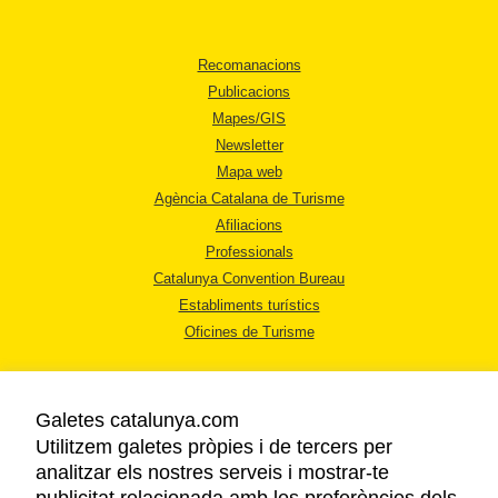
Recomanacions
Publicacions
Mapes/GIS
Newsletter
Mapa web
Agència Catalana de Turisme
Afiliacions
Professionals
Catalunya Convention Bureau
Establiments turístics
Oficines de Turisme
Galetes catalunya.com
Utilitzem galetes pròpies i de tercers per
analitzar els nostres serveis i mostrar-te
AVÍS LEGAL